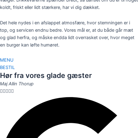
vælger. Drikkevarerne spænder bredt, så uanset om du er til noget
koldt, friskt eller lidt stærkere, har vi dig dækket.
Det hele nydes i en afslappet atmosfære, hvor stemningen er i
top, og servicen endnu bedre. Vores mål er, at du både går mæt
og glad herfra, og måske endda lidt overrasket over, hvor meget
en burger kan løfte humøret.
MENU
BESTIL
Hør fra vores glade gæster
Maj Allin Thorup




